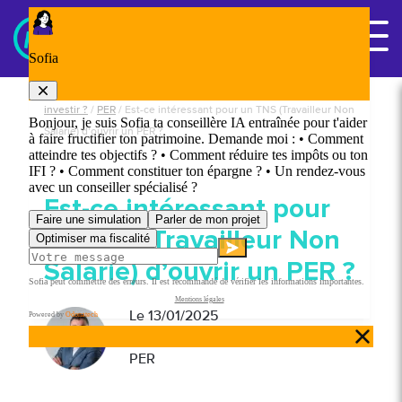
Panneau de gestion des cookies
Nous contacter
Accueil
/
Quels sont les différents placements financiers pour
investir ?
/
PER
/
Est-ce intéressant pour un TNS (Travailleur Non
Salarié) d’ouvrir un PER ?
Est-ce intéressant pour
un TNS (Travailleur Non
Salarié) d’ouvrir un PER ?
Le
13/01/2025
Par Pierre Payan
PER