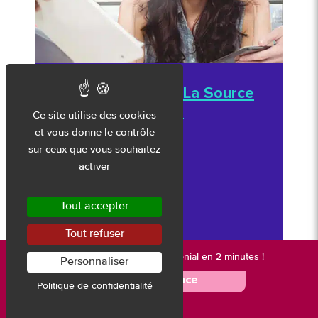
Le Prélèvement À La Source
Lors De Situations
Ce site utilise des cookies
Particulières
et vous donne le contrôle
sur ceux que vous souhaitez
activer
Le 04/09/2018
Par Géraldine Daguts
Tout accepter
Blog Patrimoine : les
nouveautés patrimoniales
Tout refuser
Nouveau :
votre bilan patrimonial en 2 minutes !
Personnaliser
🚀 Je me lance
Politique de confidentialité