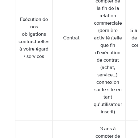
compter de
la fin de la
relation
Exécution de
commerciale
nos
(dernière
5 a
obligations
Contrat
activité (telle
de 
contractuelles
que fin
con
à votre égard
d’exécution
/ services
de contrat
(achat,
service…),
connexion
sur le site en
tant
qu’utilisateur
inscrit)
3 ans à
compter de