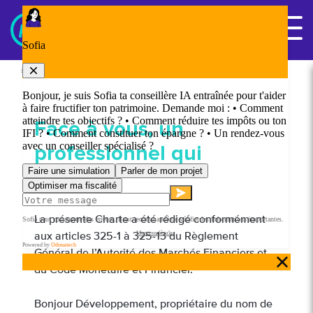
Panneau de gestion des cookies
Nous contacter
Accueil
/
Face à vous, un professionnel qui s’engage
Face à vous, un
professionnel
qui
s’engage
La présente Charte a été rédigé conformément
aux articles 325-1 à 325-13 du Règlement
Général de l’Autorité des Marchés Financiers et
du Code Monétaire et Financier.
Bonjour Développement, propriétaire du nom de