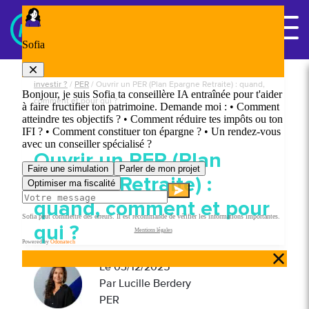
Panneau de gestion des cookies
Nous contacter
Accueil
/
Quels sont les différents placements financiers pour
investir ?
/
PER
/
Ouvrir un PER (Plan Epargne Retraite) : quand,
comment et pour qui ?
Ouvrir un PER (Plan
Epargne Retraite) :
quand, comment et pour
qui ?
Le
03/12/2025
Par Lucille Berdery
PER