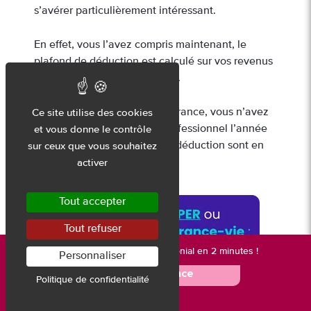
s’avérer particulièrement intéressant.
En effet, vous l’avez compris maintenant, le
plafond de déduction est calculé sur vos revenus
professionnels de l’année N-1.
Or, si vous revenez vivre en France, vous n’avez
Ce site utilise des cookies
donc perçu aucun revenu professionnel l’année
et vous donne le contrôle
précédente, vos plafonds de déduction sont en
sur ceux que vous souhaitez
principe nuls.
activer
Tout accepter
Tout refuser
Nouveau :
votre bilan patrimonial en 2 minutes !
Personnaliser
🚀 Je me lance
Politique de confidentialité