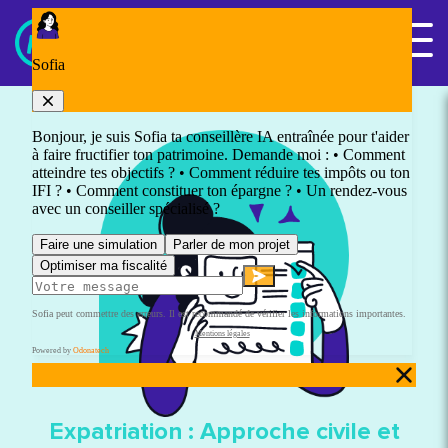
Panneau de gestion des cookies
Nous contacter
Expatriation : Approche civile et