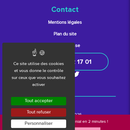
Contact
Mentions légales
Plan du site
Espace presse
05 61 52 17 01
Ce site utilise des cookies
et vous donne le contrôle
sur ceux que vous souhaitez
activer
Tout accepter
Tout refuser
Copyright © 2026
Nouveau :
votre bilan patrimonial en 2 minutes !
gestiondepatrimoine.com.
Personnaliser
Tous droits réservés