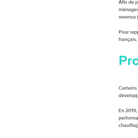
Afin de 
ménages,
revenus 
Pour rapp
français.
Pr
Certains
développ
En 2019,
performa
chauffag