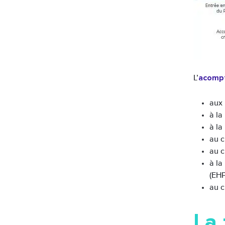
acomp
L’
aux 
à la
à la
au c
au c
à la
(EHP
au c
La 