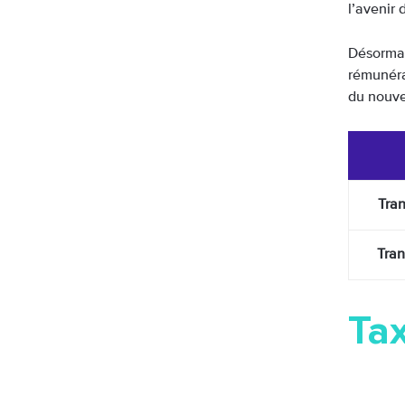
l’avenir 
Désormai
rémunérat
du nouve
Tran
Tran
Tax