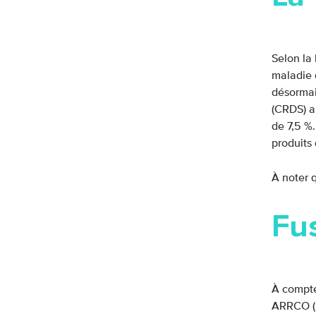
Selon la 
maladie 
désormai
(CRDS) au
de 7,5 %.
produits
À noter 
Fu
À compte
ARRCO (r