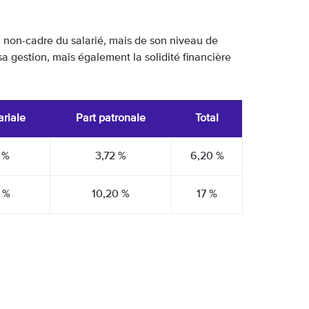
 non-cadre du salarié, mais de son niveau de
sa gestion, mais également la solidité financière
ariale
Part patronale
Total
 %
3,72 %
6,20 %
 %
10,20 %
17 %