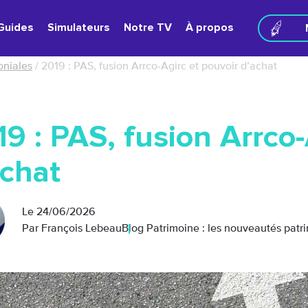
Guides
Simulateurs
Notre TV
À propos
oniales
/
2019 : PAS, fusion Arrco-Agirc et pouvoir d’achat
9 : PAS, fusion Arrco-
achat
Le
24/06/2026
Par François Lebeau
Blog Patrimoine : les nouveautés patr