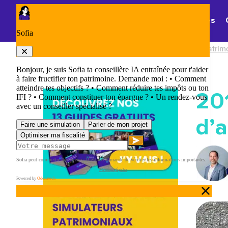
Panneau de gestion des cookies
Thématiques
Accueil
/
Blog Patrimoine : les nouveautés patrim
201
d’