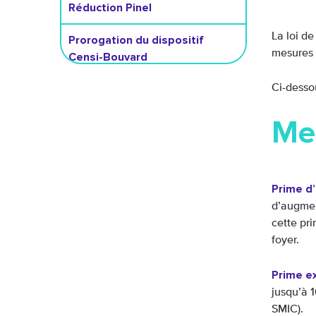
Réduction Pinel
La loi d
Prorogation du dispositif
mesures 
Censi-Bouvard
Ci-desso
Prorogation de la réduction
Girardin industriel et social
Me
Prime d’
d’augment
cette pri
foyer.
Prime e
jusqu’à 
SMIC).