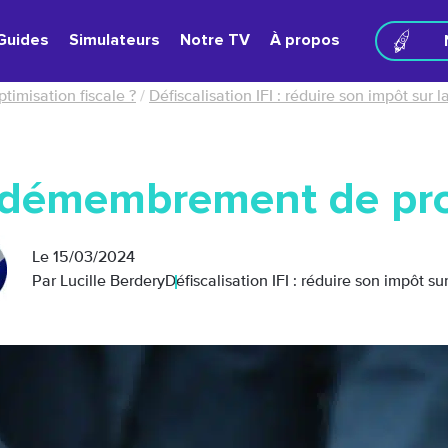
Guides
Simulateurs
Notre TV
À propos
ptimisation fiscale ?
/
Défiscalisation IFI : réduire son impôt sur l
démembrement de propr
Le
15/03/2024
Par Lucille Berdery
Défiscalisation IFI : réduire son impôt su