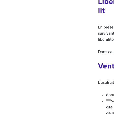
Libé
lit
En présen
survivan
libéralit
Dans ce c
Vent
L’usufrui
dona
’’’’
des 
de l