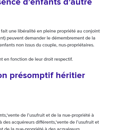
sence d’enfants d’autre
ait une libéralité en pleine propriété au conjoint
défunt) peuvent demander le démembrement de la
s enfants non issus du couple, nus-propriétaires.
en fonction de leur droit respectif.
on présomptif héritier
nts,‘vente de l’usufruit et de la nue-propriété à
à des acquéreurs différents,‘vente de l’usufruit et
t et de la nue-propriété à des acquéreurs