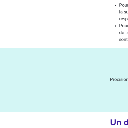
Pour
la s
resp
Pour
de l
sont
Précision
Un d