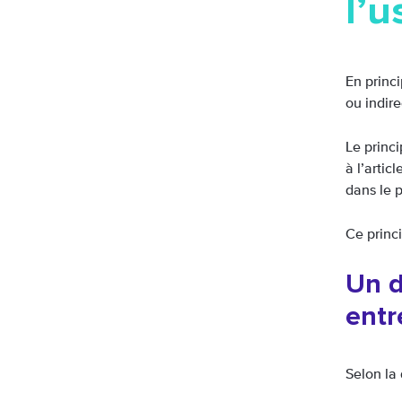
l’u
En princi
ou indire
Le princ
à l’artic
dans le p
Ce princ
Un d
entr
Selon la 