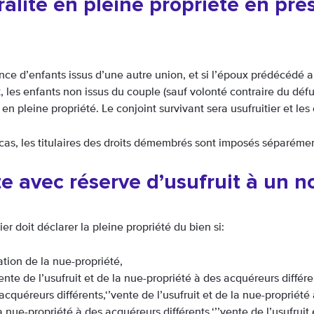
ralité en pleine propriété en pré
ce d’enfants issus d’une autre union, et si l’époux prédécédé a f
t, les enfants non issus du couple (sauf volonté contraire du 
é en pleine propriété. Le conjoint survivant sera usufruitier et le
as, les titulaires des droits démembrés sont imposés séparément 
e avec réserve d’usufruit à un n
tier doit déclarer la pleine propriété du bien si:
tion de la nue-propriété,
’vente de l’usufruit et de la nue-propriété à des acquéreurs différe
acquéreurs différents,‘’vente de l’usufruit et de la nue-propriété 
a nue-propriété à des acquéreurs différents,‘’’vente de l’usufrui