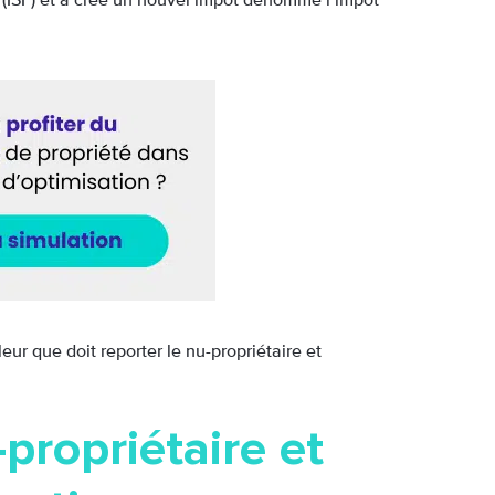
e (ISF) et a créé un nouvel impôt dénommé l’impôt
ur que doit reporter le nu-propriétaire et
-propriétaire et