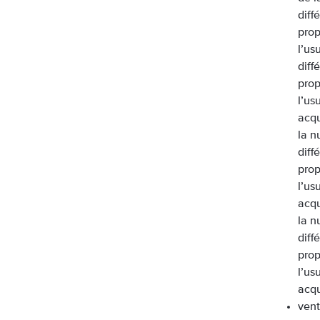
diff
prop
l’us
diff
prop
l’us
acqu
la n
diff
prop
l’us
acqu
la n
diff
prop
l’us
acqu
vent