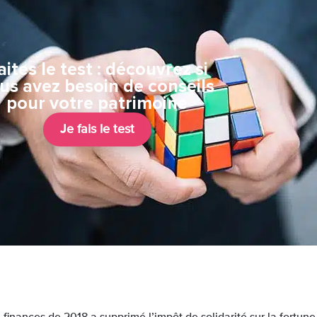
aites le test : découvrez si
us avez besoin de conseils
pour votre patrimoine
Je fais le test