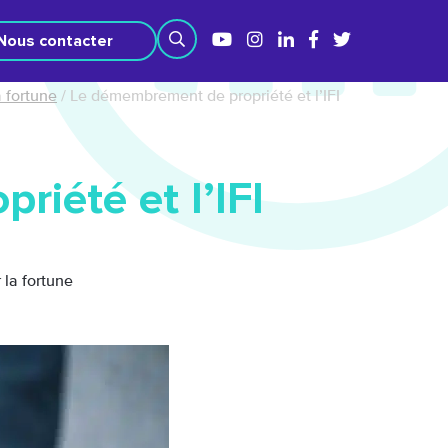
Nous contacter
a fortune
/
Le démembrement de propriété et l’IFI
iété et l’IFI
r la fortune