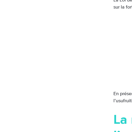
La Loi de
sur la fo
En présen
l’usufrui
La 