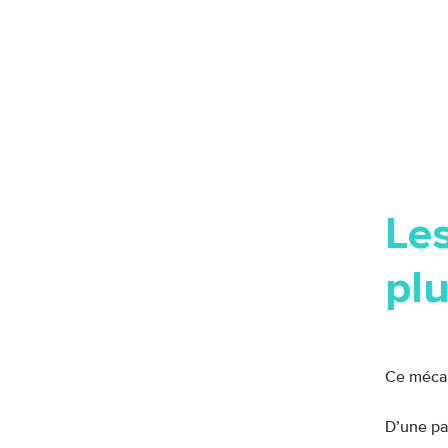
Les
pl
Ce mécan
D’une pa