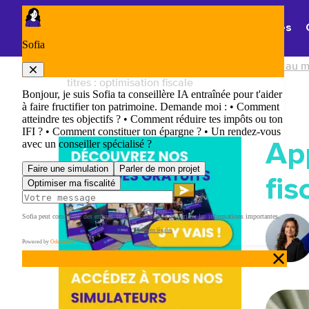
Panneau de gestion des cookies
Thématiques
Accueil
/
Chefs d'entreprise : comment gérer au m
titres : optimisation fiscale
App
fis