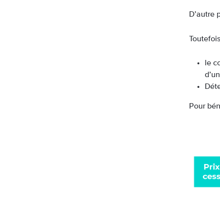
D’autre p
Toutefois
le c
d’un
Déte
Pour béné