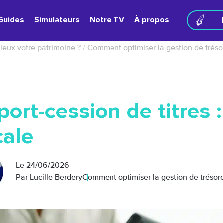
Guides
Simulateurs
Notre TV
À propos
ieux votre patrimoine ?
/
Comment optimiser la gestion de trésor
ort-cession de titres 
cale
Le
24/06/2026
Par Lucille Berdery
Comment optimiser la gestion de trésorer