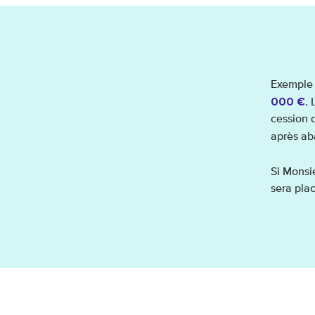
Exemple 
000 €
. 
cession d
après ab
Si Monsi
sera pla