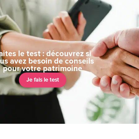
aites le test : découvrez si
us avez besoin de conseils
pour votre patrimoine
Je fais le test