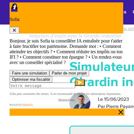
Panneau de gestion des cookies
Thématiques
Accueil
/
Simulateurs, guides, vidéo, F.A.Q nos out
réduction d’impôt avec le Girardin industriel
Simulateur
Girardin in
Le
15/06/2023
Par Pierre Payan