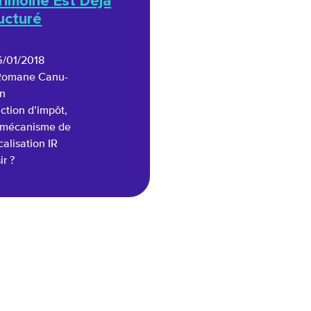
rimoine Est Déjà
ucturé
6/01/2018
Romane Canu-
on
ction d’impôt,
 mécanisme de
calisation IR
ir ?