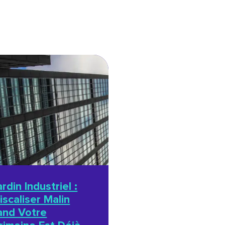
ardin Industriel :
iscaliser Malin
nd Votre