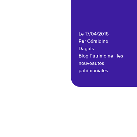
Le 17/04/2018
Par Géraldine
Daguts
Blog Patrimoine : les
nouveautés
patrimoniales