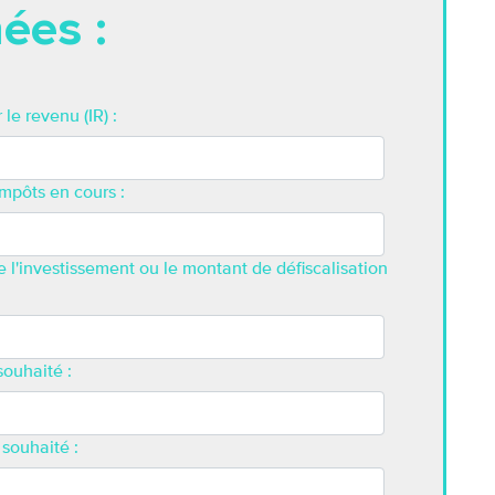
Po
ées :
sa
le revenu (IR) :
mpôts en cours :
 l'investissement ou le montant de défiscalisation
ouhaité :
J'
de
 souhaité :
dé