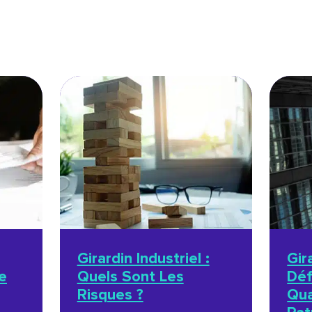
Girardin Industriel :
Gir
e
Quels Sont Les
Déf
Risques ?
Qua