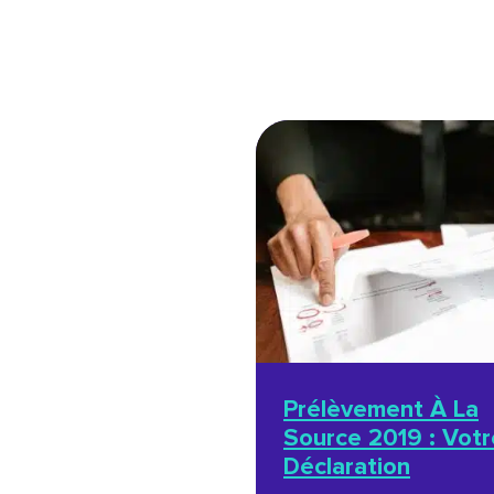
Prélèvement À La
Source 2019 : Votr
Déclaration