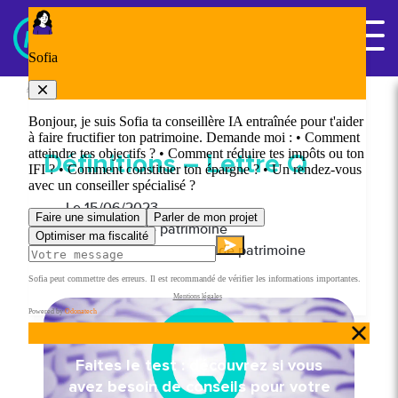
Panneau de gestion des cookies
Nous contacter
Accueil
/
Le lexique de la gestion de patrimoine
/
Définitions – Lettre Q
Définitions – Lettre Q
Le
15/06/2023
Par gestion de patrimoine
Le lexique de la gestion de patrimoine
Faites le test : découvrez si vous
avez besoin de conseils pour votre