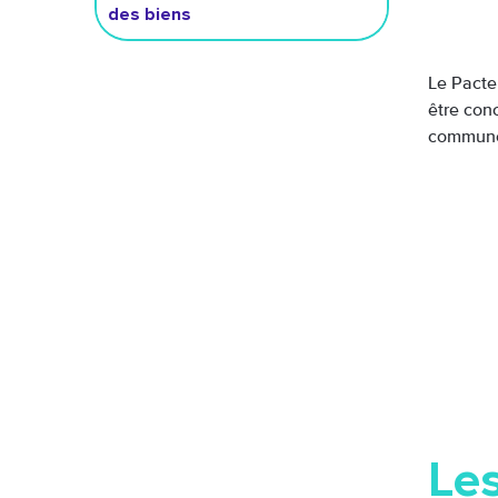
des biens
Le Pacte 
être con
commune 
Le