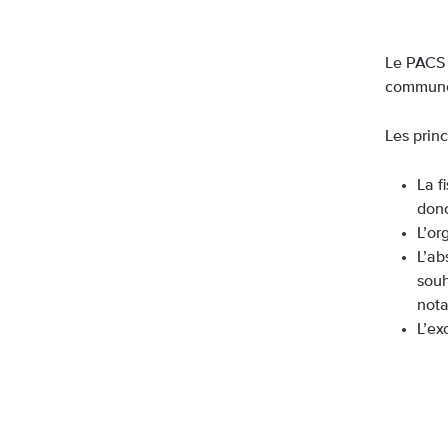
Le PACS 
commun
Les princ
La f
donc
L’or
L’ab
souh
nota
L’ex