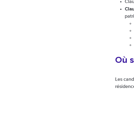
Clau
Cla
patr
Où s
Les cand
résiden