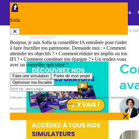
Panneau de gestion des cookies
Thématiques
Accueil
/
Droit de la famille et gestion de votre p
avantages ?
Con
av