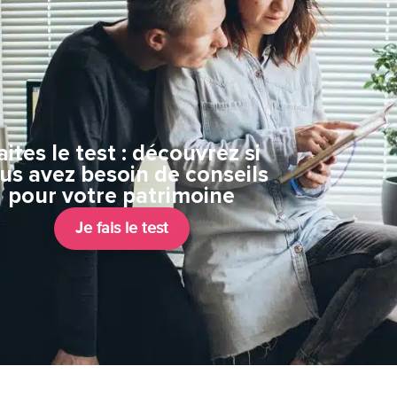
aites le test : découvrez si
us avez besoin de conseils
pour votre patrimoine
Je fais le test