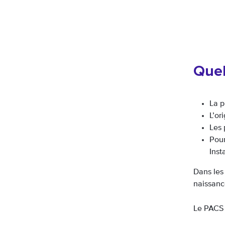
Quel
La p
L’or
Les 
Pour
Inst
Dans les
naissanc
Le PACS 