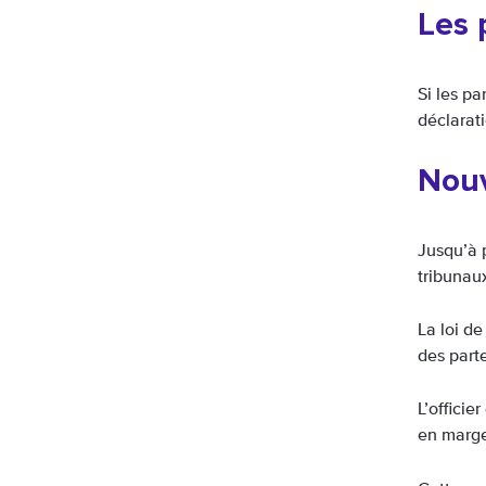
Les 
Si les pa
déclarati
Nouv
Jusqu’à 
tribunau
La loi d
des part
L’officie
en marge