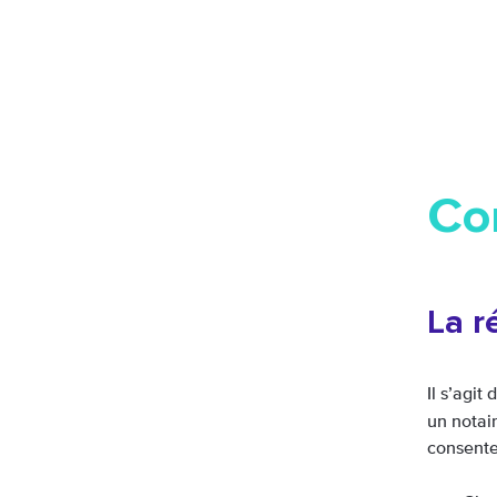
Co
La r
Il s’agit
un notai
consente