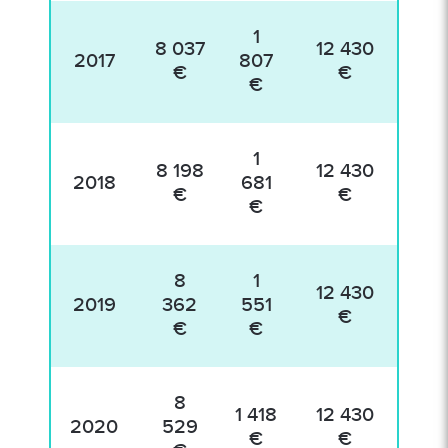
1
8 037
12 430
2017
807
80
€
€
€
1
8 198
12 430
2018
681
82
€
€
€
8
1
12 430
2019
362
551
83
€
€
€
8
1 418
12 430
2020
529
85
€
€