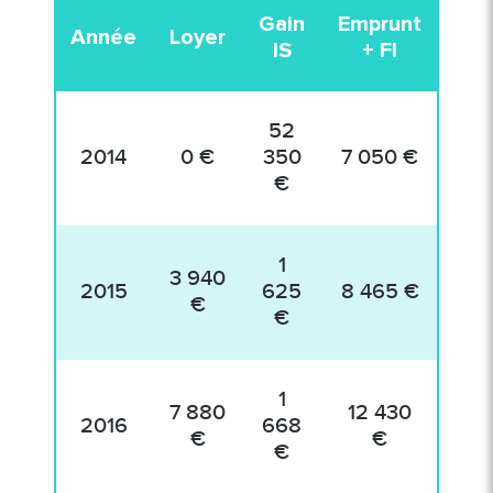
Gain
Emprunt
T
Année
Loyer
IS
+ FI
Fon
52
2014
0 €
350
7 050 €
–
€
1
3 940
2015
625
8 465 €
–
€
€
1
7 880
12 430
2016
668
–
€
€
€