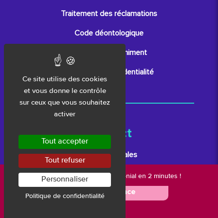
Traitement des réclamations
Code déontologique
Lutte anti-blanchiment
Politique de confidentialité
Ce site utilise des cookies
et vous donne le contrôle
sur ceux que vous souhaitez
activer
Contact
Tout accepter
Mentions légales
Tout refuser
Plan du site
Nouveau :
votre bilan patrimonial en 2 minutes !
Personnaliser
🚀 Je me lance
Espace presse
Politique de confidentialité