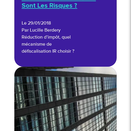
Sont Les Risques ?
Le 29/01/2018
Par Lucille Berdery
Réduction d’impôt, quel
mécanisme de
défiscalisation IR choisir ?