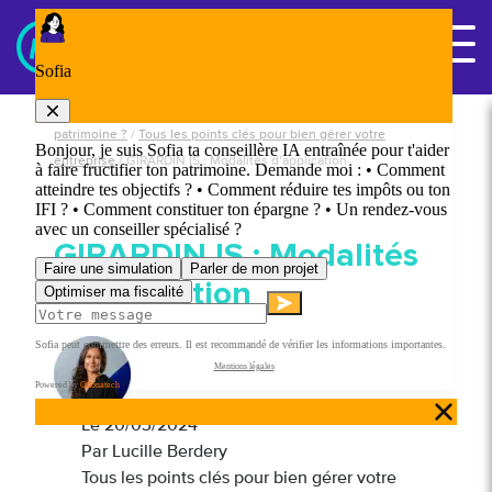
Panneau de gestion des cookies
Nous contacter
Accueil
/
Chefs d'entreprise : comment gérer au mieux votre
patrimoine ?
/
Tous les points clés pour bien gérer votre
entreprise
/
GIRARDIN IS : Modalités d’application
GIRARDIN IS : Modalités
d’application
Le
20/03/2024
Par Lucille Berdery
Tous les points clés pour bien gérer votre