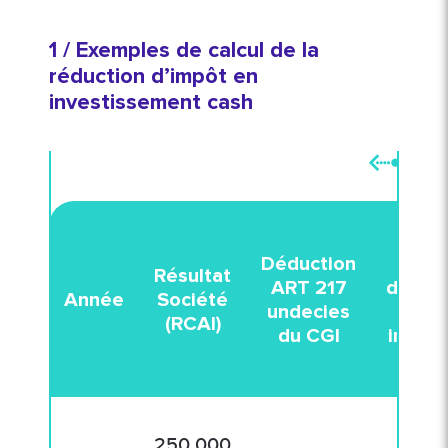
1 / Exemples de calcul de la
réduction d’impôt en
investissement cash
Déduction
Fr
Résultat
ART 217
d’acqu
Année
Société
undecies
et in
(RCAI)
du CGI
interc
250 000