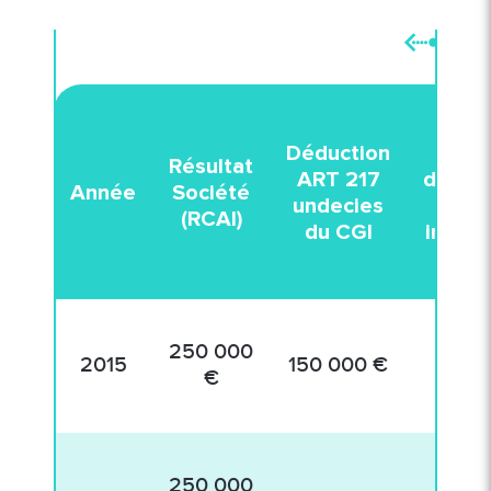
Déduction
Fr
Résultat
ART 217
d’acqu
Année
Société
undecies
et in
(RCAI)
du CGI
interc
250 000
2015
150 000 €
7 0
€
250 000