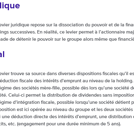
dique
evier juridique repose sur la dissociation du pouvoir et de la fin
ings successives. En réalité, ce levier permet à l’actionnaire maj
ade de détenir le pouvoir sur le groupe alors même que financièr
al
evier trouve sa source dans diverses dispositions fiscales qu’il est
éduction fiscale des intérêts d’emprunt au niveau de la holding.
égime des sociétés mère-fille, possible dès lors qu’une société d
été. Celui-ci permet la distribution de dividendes sans imposition
égime d’intégration fiscale, possible lorsqu’une société détient 
position est ici opérée au niveau du groupe et les deux sociétés
i une déduction directe des intérêts d’emprunt, une distribution
cits, etc. (engagement pour une durée minimum de 5 ans).