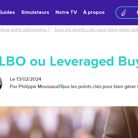
Guides
Simulateurs
Notre TV
À propos
ieux votre patrimoine ?
/
Tous les points clés pour bien gérer vo
 LBO ou Leveraged Bu
Le
13/02/2024
Par Philippe Moussaud
Tous les points clés pour bien gérer 