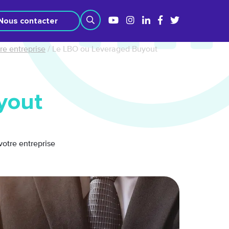
Nous contacter
tre entreprise
/
Le LBO ou Leveraged Buyout
yout
votre entreprise