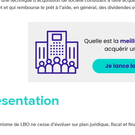
 d’une technique d’acquisition de société consistant à faire acqué
et et qui rembourse le prêt à l’aide, en général, des dividendes 
ésentation
sme de LBO ne cesse d’évoluer sur plan juridique, fiscal et fina