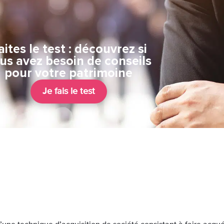
aites le test : découvrez si
us avez besoin de conseils
pour votre patrimoine
Je fais le test