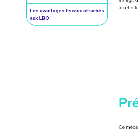
Il s’agit
à cet eff
Les avantages fiscaux attachés
aux LBO
Pr
Ce mécani