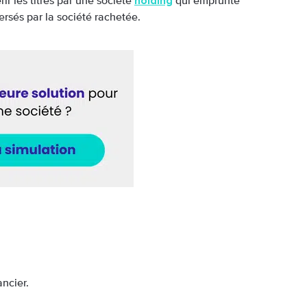
holding
rir les titres par une société
qui emprunte
versés par la société rachetée.
ncier.