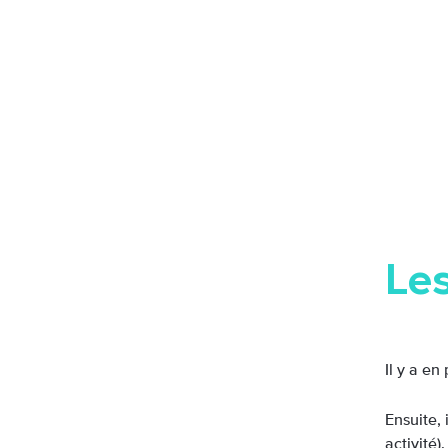
Les
Il y a en
Ensuite, 
activité)