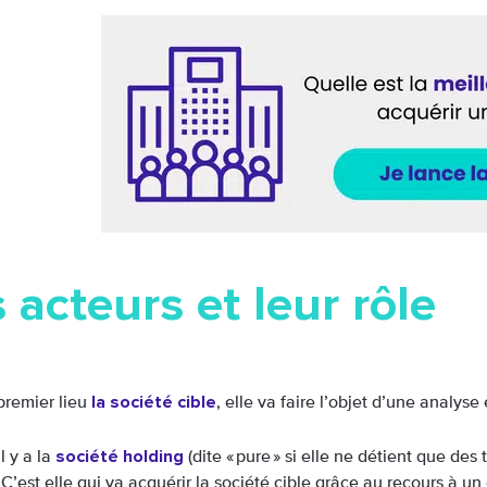
 acteurs et leur rôle
la société cible
 premier lieu
, elle va faire l’objet d’une analy
société holding
il y a la
(dite « pure » si elle ne détient que des 
. C’est elle qui va acquérir la société cible grâce au recours à u