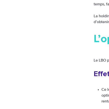
temps, fa
La holdin
d’obtenir
L’o
Le LBO pe
Effe
Ce l
opti
rent