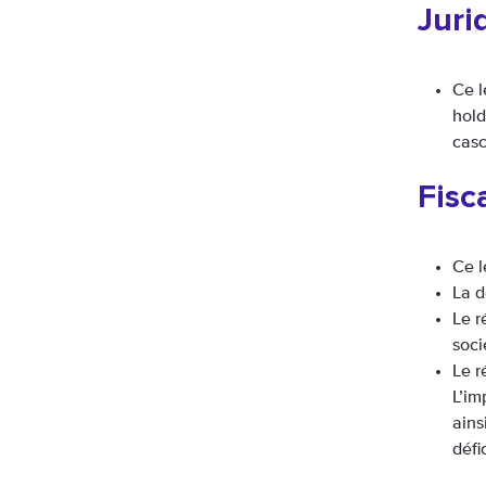
Juri
Ce l
hold
casc
Fisc
Ce l
La d
Le r
soci
Le r
L’im
ains
défi