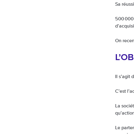
Sa réuss
500 000 
d’acquisi
On recen
L’OB
Il s’agit
C’est l’a
La sociét
qu’action
Le parte