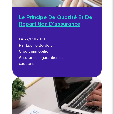
Le Principe De Quotité Et De
Répartition D’assurance
Le 27/09/2010
Par Lucille Berdery
Crédit immobilier :
Assurances, garanties et
cautions