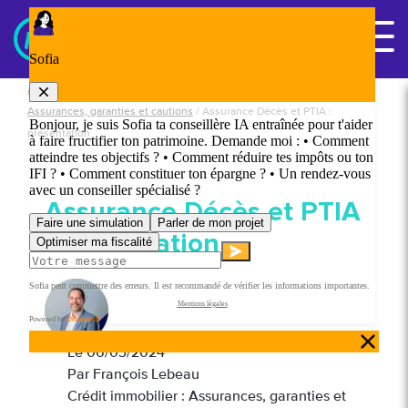
Panneau de gestion des cookies
Nous contacter
Accueil
/
Crédits immobilier ou professionnels
/
Crédit immobilier :
Assurances, garanties et cautions
/
Assurance Décès et PTIA :
présentation
Assurance Décès et PTIA
: présentation
Le
06/03/2024
Par François Lebeau
Crédit immobilier : Assurances, garanties et