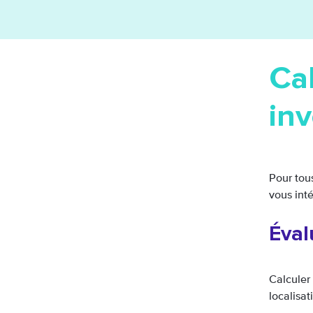
Ca
inv
Pour tous
vous int
Éval
Calculer
localisat