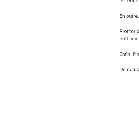
est enti
En outre,
Profiter 
prêt immo
Enfin, l’
De nombre