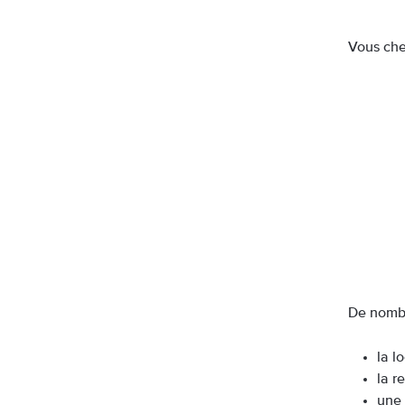
Vous ch
De nombr
la l
la r
une 