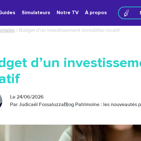
Guides
Simulateurs
Notre TV
À propos
oniales
/
Budget d’un investissement immobilier locatif
dget d’un investissem
atif
Le
24/06/2026
Par Judicaël Fossaluzza
Blog Patrimoine : les nouveautés 