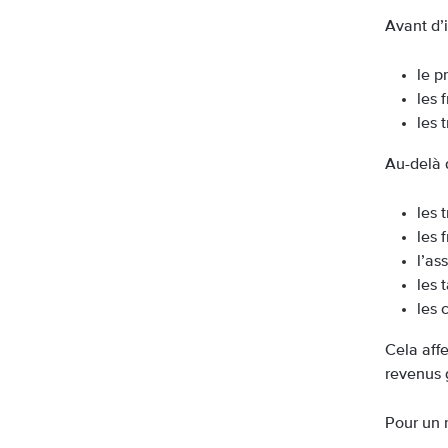
Avant d’i
le p
les 
les 
Au-delà d
les 
les 
l’as
les 
les 
Cela affe
revenus g
Pour un 