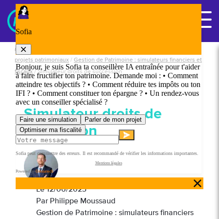
Panneau de gestion des cookies
Nous contacter
Accueil
/
Simulateurs, guides, vidéo, F.A.Q nos outils d'aide pour vos
projets patrimoniaux
/
Gestion de Patrimoine : simulateurs financiers et
fiscaux
/
Simulateur droits de succession
Simulateur droits de
succession
Le
12/06/2023
Par Philippe Moussaud
Gestion de Patrimoine : simulateurs financiers