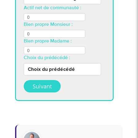
Actif net de communauté :
Bien propre Monsieur :
Bien propre Madame :
J'ai lu e
Choix du prédécédé :
la politi
j'accept
de gesti
Suivant
peux me 