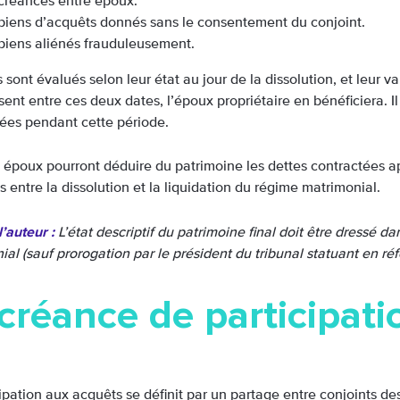
créances entre époux.
biens d’acquêts donnés sans le consentement du conjoint.
biens aliénés frauduleusement.
 sont évalués selon leur état au jour de la dissolution, et leur va
sent entre ces deux dates, l’époux propriétaire en bénéficiera. 
rées pendant cette période.
s époux pourront déduire du patrimoine les dettes contractées ap
entre la dissolution et la liquidation du régime matrimonial.
’auteur :
L’état descriptif du patrimoine final doit être dressé d
al (sauf prorogation par le président du tribunal statuant en réf
créance de participati
ipation aux acquêts se définit par un partage entre conjoints des