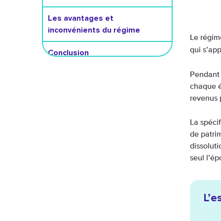
Les avantages et
inconvénients du régime
Le régim
qui s’ap
Conclusion
Pendant 
chaque é
revenus 
La spéci
de patrim
dissoluti
seul l’é
L’e