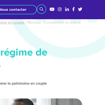
Nous contacter
moine en couple
/
Mariage : Comprendre le régime
 régime de
s
gérer le patrimoine en couple