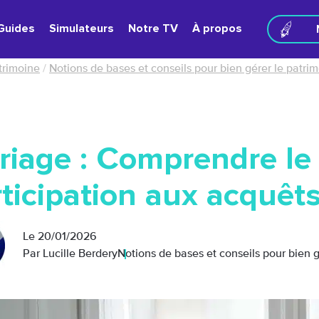
Guides
Simulateurs
Notre TV
À propos
atrimoine
/
Notions de bases et conseils pour bien gérer le patri
riage : Comprendre le
ticipation aux acquêt
Le
20/01/2026
Par Lucille Berdery
Notions de bases et conseils pour bien 