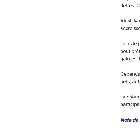
dettes. 
Ainsi, le
accroiss
Dans le p
peut prét
gain est 
Cependan
nets, aut
La créan
participa
Note de 