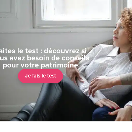
aites le test : découvrez si
us avez besoin de conseils
pour votre patrimoine
Je fais le test