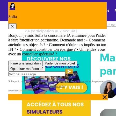
Panneau de gestion des cookies
Thématiques
Accueil
/
Droit de la famille et gestion de votre p
de participation aux acquêts
Ma
par