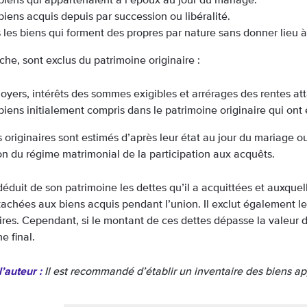
biens qui appartenaient à l’époux au jour du mariage.
biens acquis depuis par succession ou libéralité.
 les biens qui forment des propres par nature sans donner lieu
he, sont exclus du patrimoine originaire :
loyers, intérêts des sommes exigibles et arrérages des rentes at
biens initialement compris dans le patrimoine originaire qui on
 originaires sont estimés d’après leur état au jour du mariage ou 
ion du régime matrimonial de la participation aux acquêts.
éduit de son patrimoine les dettes qu’il a acquittées et auxquell
tachées aux biens acquis pendant l’union. Il exclut également les
ires. Cependant, si le montant de ces dettes dépasse la valeur du
e final.
’auteur :
Il est recommandé d’établir un inventaire des biens a