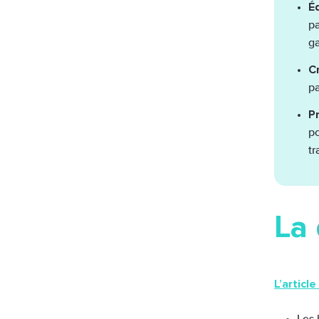
Éq
pa
ga
C
pa
P
po
tr
La 
L’articl