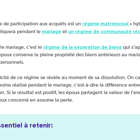
régime matrimonial
e de participation aux acquêts est un
« hy
mariage
un régime de communauté réd
pliquera pendant le
et
régime de la séparation de biens
le mariage, c’est le
qui s’a
poux conserve la pleine propriété des biens antérieurs au maria
personnels.
ficité de ce régime se révèle au moment de sa dissolution. On c
oine réalisé pendant le mariage, c’est-à-dire la différence entre 
on. Si le résultat est positif, les époux partagent la valeur de l’e
poux concerné en assume la perte.
ssentiel à retenir: