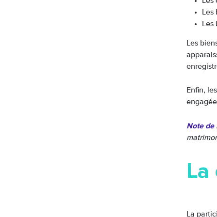
Les 
Les 
Les 
Les biens
apparais
enregist
Enfin, le
engagées 
Note de l
matrimoni
La 
La partic