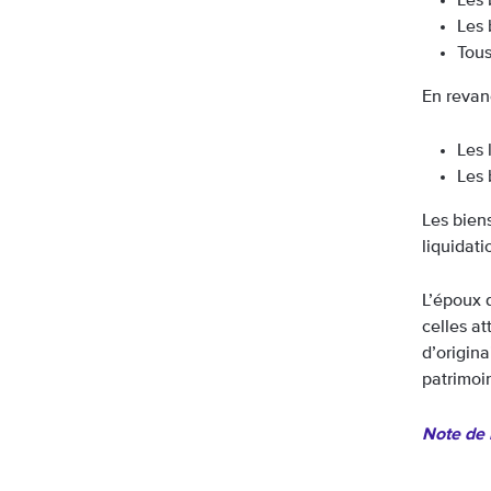
Les 
Les 
Tous
En revanc
Les 
Les 
Les biens
liquidat
L’époux d
celles at
d’origina
patrimoin
Note de l