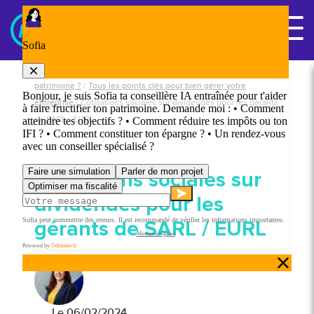
Panneau de gestion des cookies
Nous contacter
Accueil
/
Chefs d'entreprise : comment gérer au mieux votre
patrimoine ?
/
Tous les points clés pour bien gérer votre
entreprise
/
Cotisations sociales sur dividendes pour les gérants
de SARL / EURL
Cotisations sociales sur
dividendes pour les
gérants de SARL / EURL
Le
06/02/2024