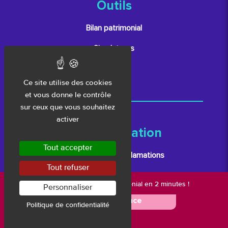
Outils
Bilan patrimonial
Simulateurs
Lexique
Ce site utilise des cookies
et vous donne le contrôle
sur ceux que vous souhaitez
activer
Réglementation
Tout accepter
Traitement des réclamations
Tout refuser
Code déontologique
Nouveau :
votre bilan patrimonial en 2 minutes !
Personnaliser
Lutte anti-blanchiment
🚀 Je me lance
Politique de confidentialité
Politique de confidentialité