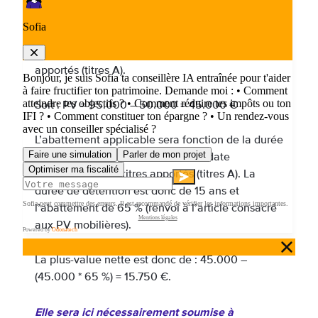
Le gain réalisé (PV) est calculé par soustraction
entre le prix de cession des titres reçus en
échange (titres B) et le prix d’acquisition des titres
apportés (titres A).
Soit : PV = 95.000 – 50.000 = 45.000 €
L’abattement applicable sera fonction de la durée
de détention, laquelle débute à la date
d’acquisition des titres apportés (titres A). La
durée de détention est donc de 15 ans et
l’abattement de 65 % (renvoi à l’article consacré
aux PV mobilières).
La plus-value nette est donc de : 45.000 –
(45.000 * 65 %) = 15.750 €.
Elle sera ici nécessairement soumise à