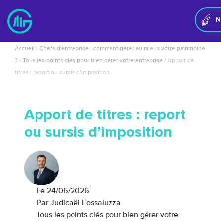
Panneau de gestion des cookies
N
Accueil
/
Chefs d'entreprise : comment gérer au mieux votre patrimoine
?
/
Tous les points clés pour bien gérer votre entreprise
/
Apport de
titres : report ou sursis d’imposition
Apport de titres : report
ou sursis d’imposition
Le
24/06/2026
Par Judicaël Fossaluzza
Tous les points clés pour bien gérer votre