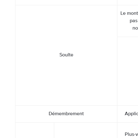
Le monta
pas
no
Soulte
Démembrement
Appli
Plus-