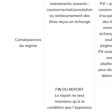
évènements suivants :
PV = p
cession/rachat/annulation
cession
ou remboursement des
d’acqui
titres reçus en échange
des t
remi
échang
Conséquences
soul
du régime
(régim
PV mobi
av
abatt
pour du
déten
FIN DU REPORT
Le report ne sera
maintenu qu’à la
condition que l’apporteur