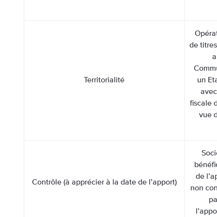
Opérat
de titre
a
Commu
Territorialité
un Eta
avec
fiscale 
vue d
Soci
bénéfi
de l’a
Contrôle (à apprécier à la date de l’apport)
non con
pa
l’appo