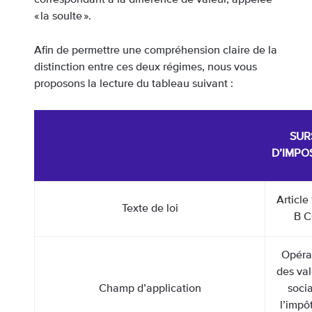
« la soulte ».
Afin de permettre une compréhension claire de la
distinction entre ces deux régimes, nous vous
proposons la lecture du tableau suivant :
SUR
D’IMPO
Article
Texte de loi
B C
Opéra
des val
Champ d’application
soci
l’impôt