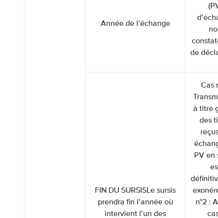
(P
d’éch
Année de l’échange
no
consta
de décl
Cas n
Transm
à titre 
des t
reçu
échang
PV en 
es
définit
FIN DU SURSISLe sursis
exonér
prendra fin l’année où
n°2 : 
intervient l’un des
cas