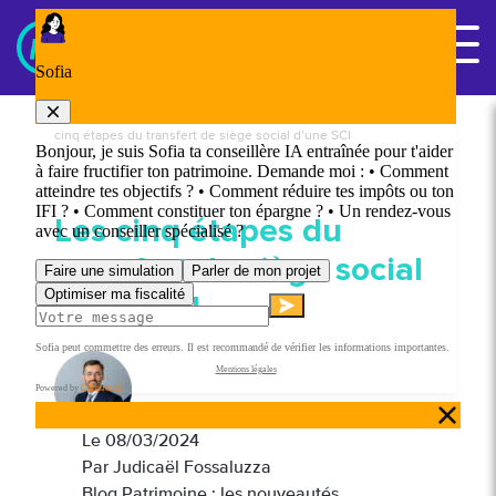
Panneau de gestion des cookies
Nous contacter
Accueil
/
Blog Patrimoine : les nouveautés patrimoniales
/
Les
cinq étapes du transfert de siège social d’une SCI
Les cinq étapes du
transfert de siège social
d’une SCI
Le
08/03/2024
Par Judicaël Fossaluzza
Blog Patrimoine : les nouveautés