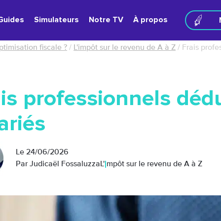
Guides
Simulateurs
Notre TV
À propos
ptimisation fiscale ?
/
L'impôt sur le revenu de A à Z
/
Frais profe
is professionnels dédu
ariés
Le
24/06/2026
Par Judicaël Fossaluzza
L'impôt sur le revenu de A à Z