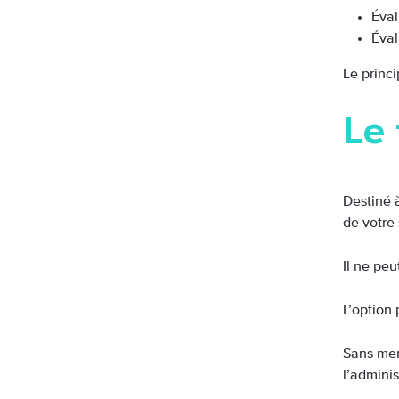
Éval
Éval
Le princi
Le 
Destiné à
de votre 
Il ne peu
L’option 
Sans men
l’admini