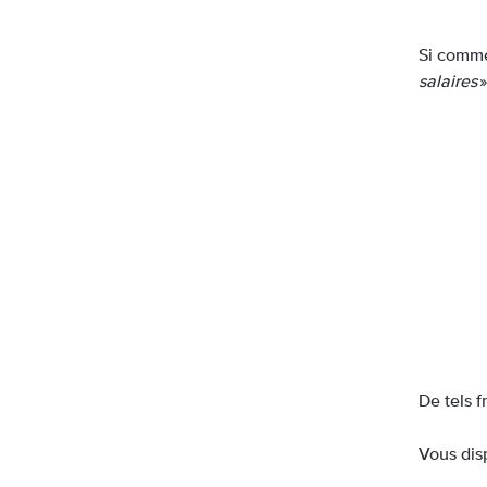
Si comme
salaires
»
De tels 
Vous dis