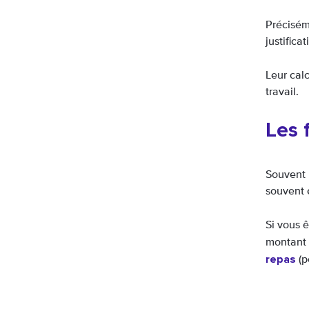
Préciséme
justifica
Leur cal
travail.
Les 
Souvent 
souvent 
Si vous ê
montant 
repas
(p