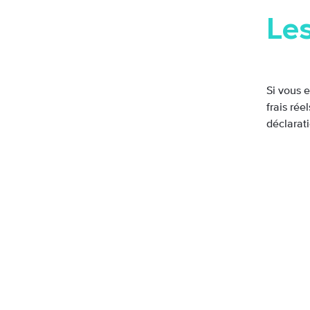
Les
Si vous e
frais rée
déclarat