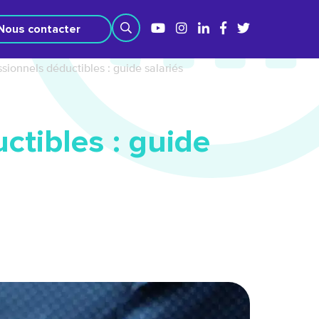
Nous contacter
ssionnels déductibles : guide salariés
ctibles : guide