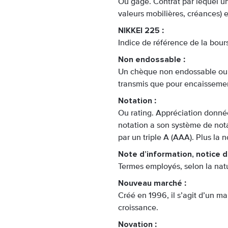
Ou gage. Contrat par lequel un
valeurs mobilières, créances) 
NIKKEI 225
:
Indice de référence de la bour
Non endossable
:
Un chèque non endossable ou c
transmis que pour encaissemen
Notation
:
Ou rating. Appréciation donnée
notation a son système de notat
par un triple A (AAA). Plus la
Note d’information, notice 
Termes employés, selon la natu
Nouveau marché
:
Créé en 1996, il s’agit d’un m
croissance.
Novation
: