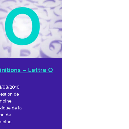
initions – Lettre O
4/08/2010
gestion de
imoine
xique de la
ion de
imoine