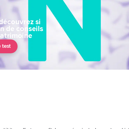
: découvrez si
n de conseils
patrimoine
e test