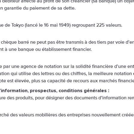
 débiteur affecte au profit de son créancier (sa banque) un obje
en garantie du paiement de sa dette.
se de Tokyo (lancé le 16 mai 1949) regroupant 225 valeurs.
hèque barré ne peut pas être transmis à des tiers par voie d’en
t à une banque ou établissement financier.
 par une agence de notation sur la solidité financière d’une e
ion qui utilise des lettres ou des chiffres, la meilleure notation 
 note est élevée, plus sa capacité de recours aux marchés financ
d’information, prospectus, conditions générales
:
re des produits, pour désigner des documents d’information rem
arché des valeurs mobilières des entreprises nouvellement créées