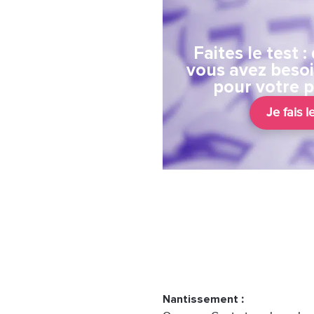
Faites le test 
vous avez besoi
pour votre 
Je fais l
Nantissement
: