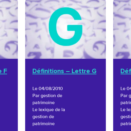
e F
Définitions – Lettre G
Déf
Le 04/08/2010
Le 0
Par gestion de
Par 
patrimoine
patr
Le lexique de la
Le le
gestion de
gest
patrimoine
patr