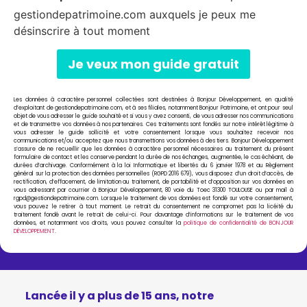
gestiondepatrimoine.com auxquels je peux me
désinscrire à tout moment
Les données à caractère personnel collectées sont destinées à Bonjour Développement, en qualité
d’exploitant de gestiondepatrimoine.com, et à ses filiales, notamment Bonjour Patrimoine, et ont pour seul
objet de vous adresser le guide souhaité et si vous y avez consenti, de vous adresser nos communications
et de transmettre vos données à nos partenaires. Ces traitements sont fondés sur notre intérêt légitime à
vous adresser le guide sollicité et votre consentement lorsque vous souhaitez recevoir nos
communications et/ou acceptez que nous transmettions vos données à des tiers. Bonjour Développement
s’assure de ne recueillir que les données à caractère personnel nécessaires au traitement du présent
formulaire de contact et les conserve pendant la durée de nos échanges, augmentée, le cas échéant, de
durées d’archivage. Conformément à la loi Informatique et libertés du 6 janvier 1978 et au Règlement
général sur la protection des données personnelles (RGPD 2016 679), vous disposez d’un droit d’accès, de
rectification, d’effacement, de limitation au traitement, de portabilité et d’opposition sur vos données en
vous adressant par courrier à Bonjour Développement, 80 voie du Toec 31300 TOULOUSE ou par mail à
rgpd@gestiondepatrimoine.com. Lorsque le traitement de vos données est fondé sur votre consentement,
vous pouvez le retirer à tout moment. Le retrait du consentement ne compromet pas la licéité du
traitement fondé avant le retrait de celui-ci. Pour davantage d’informations sur le traitement de vos
données, et notamment vos droits, vous pouvez consulter la
politique de confidentialité de BONJOUR
DÉVELOPPEMENT
.
Lancée il y a plus de 15 ans, notre